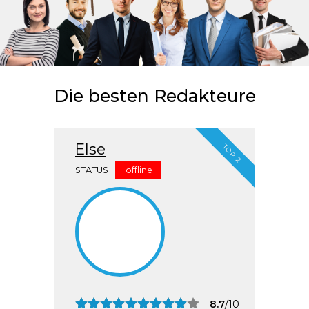
Die besten Redakteure
Else
TOP 2
STATUS
offline
8.7
/10