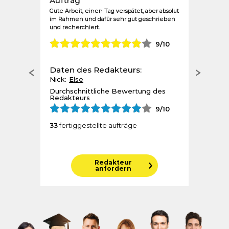
Auftrag
Gute Arbeit, einen Tag verspätet, aber absolut
im Rahmen und dafür sehr gut geschrieben
und recherchiert.
9
/10
Daten des Redakteurs:
Nick:
Else
Durchschnittliche Bewertung des
Redakteurs
9
/10
33
fertiggestellte aufträge
Redakteur
anfordern