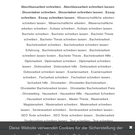
Abschlussarbeit schreiben
,
Abschlussarbeit schreiben lassen
,
Dissertation schreiben
,
Dissertation schreiben lassen
,
Essay
schreiben
,
Essay schreiben lassen
,
Wissenschaftliche arbeiten
schreiben lassen
,
Wissenschaftliche arbeiten
,
Wissenschaftliche
arbeiten schreiben
,
Aufsatz schreiben
,
Aufsatz schreiben lassen
,
Bachelor schreiben
,
Bachelor schreiben lassen
,
Bachelor Thesis
schreiben
,
Bachelor Thesis schreiben lassen
,
Bachelorarbeit
,
Bachelorarbeit schreiben
,
Bachelorarbeit schreiben lassen
Erfahrung
,
Bachelorarbeit schreiben lassen
,
Bachelorarbeit
schreiben lassen kosten
,
Bachelor Thesis
,
Bachelorarbeit Hilfe
,
Diplomarbeit
,
Diplomarbeit schreiben
,
Diplomarbeit schreiben
lassen
,
Doktorarbeit
,
Doktorarbeit hilfe
,
Doktorarbeit schreiben
,
Doktorarbeit schreiben lassen
,
Examensarbeit
,
Examensarbeit
schreiben
,
Facharbeit schreiben
,
Facharbeit schreiben lassen
,
facharbeit hilfe
,
Ghostwriter
,
Ghostwriter Bachelorarbeit
,
Ghostwriter Bachelorarbeit kosten
,
Ghostwriter Bachelorarbeit Preis
,
Ghostwriting
,
Hausarbeit
,
Hausarbeit Hilfe
,
Hausarbeit Schreiben
,
Hausarbeit schreiben lassen
,
Master Thesis
,
Masterarbeit
,
Magisterarbeit
,
Masterarbeit schreiben
,
Masterarbeit schreiben
lassen
,
Seminararbeit schreiben
,
Seminararbeit schreiben lassen
,
SEO Texte schreiben
,
SEO Texte schreiben lassen
,
Studienarbeit
,
Studienarbeit schreiben lassen
,
Text schreiben
,
Text schreiben
lassen
,
Thesis schreiben lassen
✖
Diese Website verwendet Cookies für die Sicherstellung der