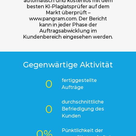
automatisch und kostenlos mit dem
besten KI-Plagiatsprüfer auf dem
Markt überprüft –
www.pangram.com. Der Bericht
kann in jeder Phase der
Auftragsabwicklung im
Kundenbereich eingesehen werden.
Gegenwärtige Aktivität
0
fertiggestellte
Aufträge
durchschnittliche
0
Befriedigung des
Kunden
0
%
Pünktlichkeit der